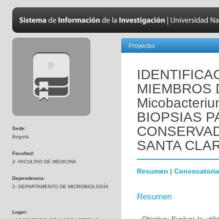
Proyectos
IDENTIFIC
MIEMBROS 
Micobacteriu
BIOPSIAS 
CONSERVAD
Sede:
Bogotá
SANTA CLA
Facultad:
2- FACULTAD DE MEDICINA
Resumen
|
Convocatoria
Dependencia:
2- DEPARTAMENTO DE MICROBIOLOGÍA
Resumen
Lugar: