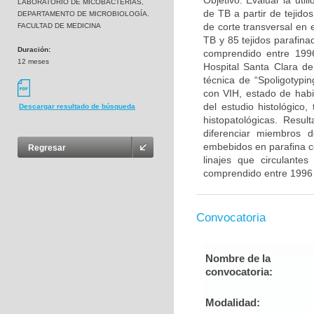
Objetivo: Evaluar la uti
LABORATORIO DE MICOBACTERIAS,
de TB a partir de tejido
DEPARTAMENTO DE MICROBIOLOGÍA.
de corte transversal en 
FACULTAD DE MEDICINA
TB y 85 tejidos parafina
Duración:
comprendido entre 1996
12 meses
Hospital Santa Clara de
técnica de “Spoligotypi
con VIH, estado de habit
del estudio histológico,
Descargar resultado de búsqueda
histopatológicas. Resu
diferenciar miembros 
embebidos en parafina co
Regresar
linajes que circulante
comprendido entre 1996 
Convocatoria
Nombre de la
convocatoria:
Modalidad: