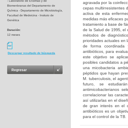
- Laboratorio de Enzimas y de
agravada por la coinfecc
Biomenbranas del Departamento de
cepas multirresistentes 
Química - Departamento de Microbiología,
activa de esta enferme
Facultad de Medeicina - Insituto de
medidas más eficaces par
Genética
tratamiento a base de f
de la Salud de 1995, el
Duración:
métodos de diagnóstic
12 meses
prioridades actuales en 
de forma coordinada y 
antibióticos, para evalu
Descargar resultado de búsqueda
este objetivo se aplic
posibles candidatos a p
una micobacteria ambie
Regresar
péptidos que hayan pre
M. tuberculosis, el age
futuro, se estudiarán
antimicobacterianos sel
correlacionar las caract
así utilizarlas en el dis
de gran interés en el 
antibióticos es un objet
para el control de la TB.