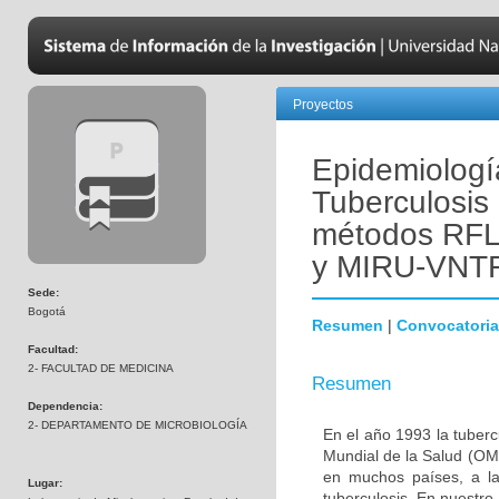
Proyectos
Epidemiologí
Tuberculosis 
métodos RF
y MIRU-VNTR
Sede:
Bogotá
Resumen
|
Convocatoria
Facultad:
2- FACULTAD DE MEDICINA
Resumen
Dependencia:
2- DEPARTAMENTO DE MICROBIOLOGÍA
En el año 1993 la tuber
Mundial de la Salud (OMS
en muchos países, a la
Lugar:
tuberculosis. En nuestro