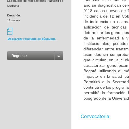
Laboratorio de Micobacterias, Facultad de
año se diagnostican cer
Medicina
9118 casos nuevos de TB
Duración:
incidencia de TB en Col
12 meses
de incidencia no es rea
aplicación de técnicas
determinar los genotipos
de la enfermedad a va
Descargar resultado de búsqueda
institucionales, pseudo
diferenciar entre trans
asumidos sin comprobac
Regresar
que circulan en la ciu
caracterizar genotípica
Bogotá utilizando el m
impacto en la salud púb
Permitirá a la Secreta
continua de los programa
permitirá la formación
posgrado de la Universi
Convocatoria