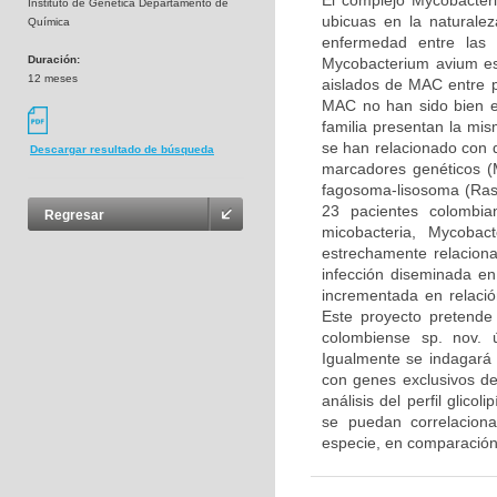
El complejo Mycobacter
Instituto de Genética Departamento de
ubicuas en la natural
Química
enfermedad entre las 
Duración:
Mycobacterium avium es
12 meses
aislados de MAC entre p
MAC no han sido bien e
familia presentan la mi
se han relacionado con di
Descargar resultado de búsqueda
marcadores genéticos (M
fagosoma-lisosoma (Rast
23 pacientes colombia
Regresar
micobacteria, Mycoba
estrechamente relacio
infección diseminada en
incrementada en relació
Este proyecto pretende
colombiense sp. nov. 
Igualmente se indagará 
con genes exclusivos d
análisis del perfil glico
se puedan correlaciona
especie, en comparación