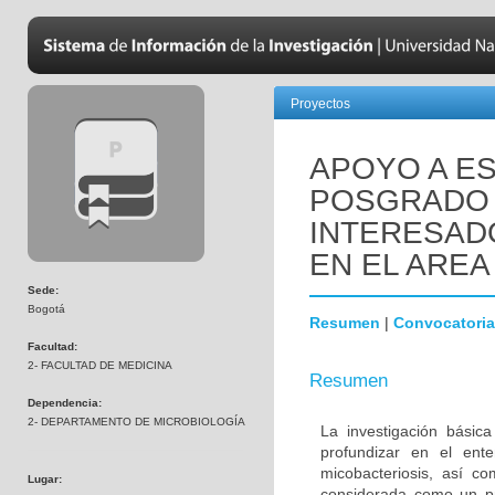
Proyectos
APOYO A ES
POSGRADO 
INTERESADO
EN EL AREA
Sede:
Bogotá
Resumen
|
Convocatoria
Facultad:
2- FACULTAD DE MEDICINA
Resumen
Dependencia:
2- DEPARTAMENTO DE MICROBIOLOGÍA
La investigación básic
profundizar en el ent
micobacteriosis, así co
Lugar:
considerada como un pr