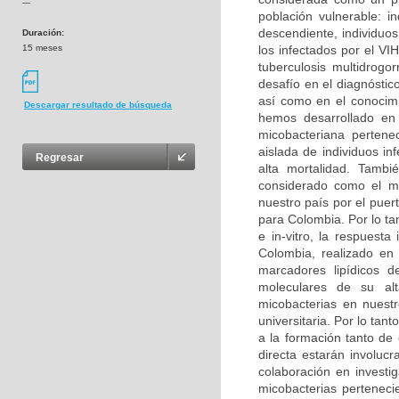
---
población vulnerable: i
descendiente, individuo
Duración:
15 meses
los infectados por el V
tuberculosis multidrogo
desafío en el diagnóstic
así como en el conocimi
Descargar resultado de búsqueda
hemos desarrollado en 
micobacteriana perten
aislada de individuos i
Regresar
alta mortalidad. Tambi
considerado como el má
nuestro país por el puer
para Colombia. Por lo tan
e in-vitro, la respuest
Colombia, realizado en
marcadores lipídicos d
moleculares de su alt
micobacterias en nuestr
universitaria. Por lo tant
a la formación tanto de
directa estarán involuc
colaboración en investig
micobacterias perteneci