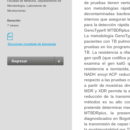
Facultad de Medicina. Departamento de
de pruebas tienen venta
Microbiología, Laboratorio de
son metodologías rápi
Micobacterias
decontaminadas bacilosco
internos que aseguran l
Duración:
para la detección rápida
7 meses
GenoType® MTBDRplus, pa
La metodología GenoTyp
pacientes con TB pulmon
Descargar resultado de búsqueda
pruebas en los programa
TB. La resistencia a ri
gen rpoB (que codifica p
Regresar
examina el gen katG qu
resistencia a isoniazid
NADH enoyl ACP reduct
respecto a las pruebas c
a partir de muestras dir
MDR y XDR permite la ad
reducción de la transm
métodos es su alto cos
pretende determinar me
MTBDRplus, la presenc
diagnosticados en Bogotá
la transmisión de cepas
la morbimortalidad por T