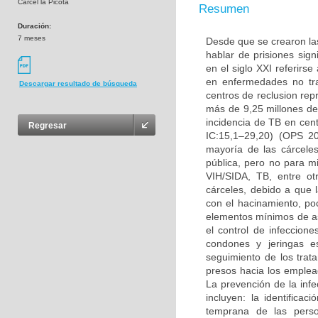
Cárcel la Picota
Resumen
Duración:
7 meses
Desde que se crearon las
hablar de prisiones sig
en el siglo XXI referirs
en enfermedades no tran
Descargar resultado de búsqueda
centros de reclusion re
más de 9,25 millones de
incidencia de TB en cen
Regresar
IC:15,1–29,20) (OPS 20
mayoría de las cárcele
pública, pero no para m
VIH/SIDA, TB, entre o
cárceles, debido a que 
con el hacinamiento, poc
elementos mínimos de as
el control de infeccion
condones y jeringas es
seguimiento de los trat
presos hacia los empleado
La prevención de la infe
incluyen: la identifica
temprana de las person