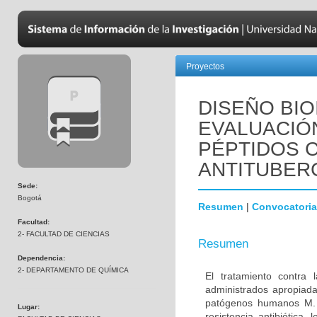
Proyectos
DISEÑO BIO
EVALUACIÓN
PÉPTIDOS C
ANTITUBER
Sede:
Bogotá
Resumen
|
Convocatoria
Facultad:
2- FACULTAD DE CIENCIAS
Resumen
Dependencia:
2- DEPARTAMENTO DE QUÍMICA
El tratamiento contra
administrados apropiada
patógenos humanos M. t
Lugar:
resistencia antibiótica