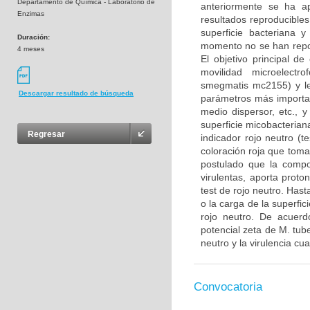
Departamento de Química - Laboratorio de
anteriormente se ha a
Enzimas
resultados reproducibles
superficie bacteriana 
Duración:
momento no se han repor
4 meses
El objetivo principal de
movilidad microelectr
smegmatis mc2155) y le
Descargar resultado de búsqueda
parámetros más important
medio dispersor, etc., y
superficie micobacteriana
Regresar
indicador rojo neutro (te
coloración roja que toma
postulado que la compos
virulentas, aporta proto
test de rojo neutro. Hast
o la carga de la superfic
rojo neutro. De acuerdo
potencial zeta de M. tube
neutro y la virulencia cua
Convocatoria