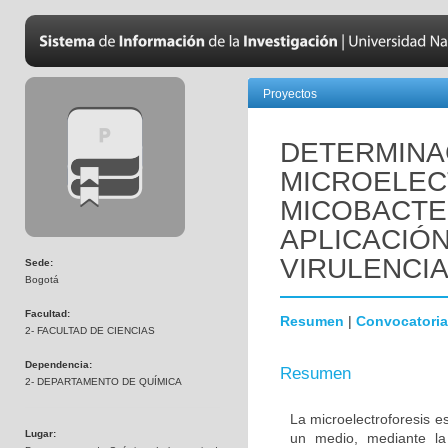
Proyectos
DETERMINAC
MICROELEC
MICOBACTER
APLICACIÓ
VIRULENCI
Sede:
Bogotá
Facultad:
Resumen
|
Convocatoria
2- FACULTAD DE CIENCIAS
Dependencia:
Resumen
2- DEPARTAMENTO DE QUÍMICA
La microelectroforesis e
Lugar:
un medio, mediante la