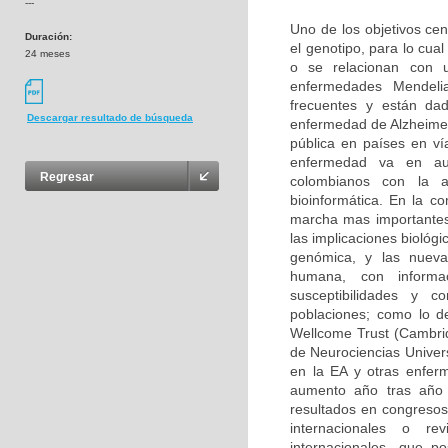
---
Uno de los objetivos cen
Duración:
el genotipo, para lo cu
24 meses
o se relacionan con u
enfermedades Mendeli
frecuentes y están da
Descargar resultado de búsqueda
enfermedad de Alzheimer
pública en países en ví
enfermedad va en aum
Regresar
colombianos con la 
bioinformática. En la c
marcha mas importantes
las implicaciones biológ
genómica, y las nuevas
humana, con informa
susceptibilidades y 
poblaciones; como lo d
Wellcome Trust (Cambri
de Neurociencias Univer
en la EA y otras enfer
aumento año tras año 
resultados en congresos 
internacionales o rev
internacionales, que p