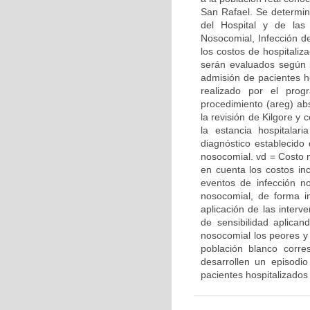
San Rafael. Se determin
del Hospital y de las
Nosocomial, Infección de
los costos de hospitaliz
serán evaluados según r
admisión de pacientes hos
realizado por el prog
procedimiento (areg) abs
la revisión de Kilgore y
la estancia hospitala
diagnóstico establecido
nosocomial. vd = Costo 
en cuenta los costos in
eventos de infección no
nosocomial, de forma i
aplicación de las interv
de sensibilidad aplica
nosocomial los peores y
población blanco corre
desarrollen un episodi
pacientes hospitalizados 