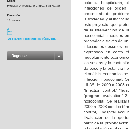
Lugar:
estancia hospitalaria, 
Hospital Universitario Clínica San Rafael
infecciones de origen 
crecimiento del problem
Duración:
la sociedad y el individu
12 meses
este proyecto, que prete
de la intervención de u
nosocomial, medidos en 
Descargar resultado de búsqueda
prestador a través de u
infecciones descritos en
expresado en costo efe
Regresar
modelamiento económico 
los sesgos y la confusi
de base y la estancia ho
el análisis económico se
infección nosocomial. S
LILAS de 2000 a 2008 co
“Infection control,” “hos
“program evaluation” 2)
nosocomial. Se realiza
2000 a 2008 con los tér
control,” “hospital acqui
Evaluación de la oport
partir de la prolongació
a la población real conoc