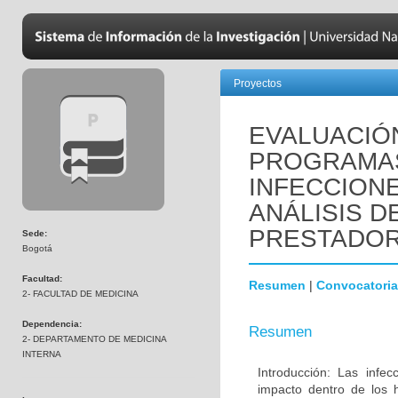
Proyectos
EVALUACIÓ
PROGRAMAS
INFECCION
ANÁLISIS D
PRESTADO
Sede:
Bogotá
Facultad:
Resumen
|
Convocatoria
2- FACULTAD DE MEDICINA
Dependencia:
Resumen
2- DEPARTAMENTO DE MEDICINA
INTERNA
Introducción: Las infe
impacto dentro de los h