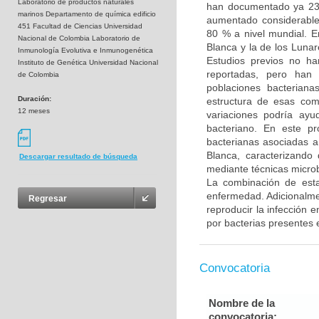
Laboratorio de productos naturales
han documentado ya 23 
marinos Departamento de química edificio
aumentado considerable
451 Facultad de Ciencias Universidad
80 % a nivel mundial. E
Nacional de Colombia Laboratorio de
Blanca y la de los Luna
Inmunología Evolutiva e Inmunogenética
Estudios previos no h
Instituto de Genética Universidad Nacional
reportadas, pero han 
de Colombia
poblaciones bacterian
Duración:
estructura de esas com
12 meses
variaciones podría ayu
bacteriano. En este p
bacterianas asociadas a
Blanca, caracterizando
Descargar resultado de búsqueda
mediante técnicas microb
La combinación de esta
enfermedad. Adicionalmen
Regresar
reproducir la infección 
por bacterias presentes e
Convocatoria
Nombre de la
convocatoria: