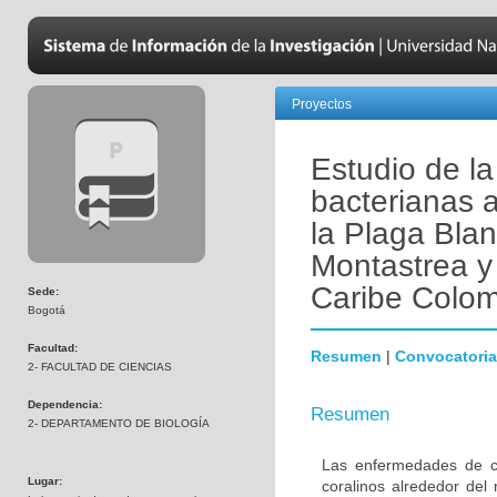
Proyectos
Estudio de la
bacterianas 
la Plaga Bla
Montastrea y
Caribe Colo
Sede:
Bogotá
Facultad:
Resumen
|
Convocatoria
2- FACULTAD DE CIENCIAS
Dependencia:
Resumen
2- DEPARTAMENTO DE BIOLOGÍA
Las enfermedades de co
Lugar:
coralinos alrededor de