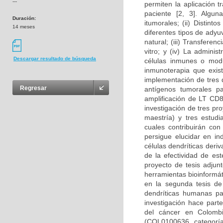
---
permiten la aplicación t
paciente [2, 3]. Algun
Duración:
itumorales; (ii) Distin
14 meses
diferentes tipos de adyu
natural; (iii) Transfere
vitro; y (iv) La admini
Descargar resultado de búsqueda
células inmunes o modul
inmunoterapia que exist
implementación de tres d
Regresar
antígenos tumorales pa
amplificación de LT CD8
investigación de tres p
maestría) y tres estudi
cuales contribuirán con
persigue elucidar en i
células dendríticas deri
de la efectividad de es
proyecto de tesis adjun
herramientas bioinformát
en la segunda tesis de
dendríticas humanas pa
investigación hace part
del cáncer en Colombi
(COL0100636, categoría