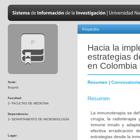
Proyectos
Hacia la impl
estrategias 
en Colombia
Resumen
|
Convocatoria
Sede:
Bogotá
Resumen
Facultad:
2- FACULTAD DE MEDICINA
La inmunoterapia se defi
Dependencia:
cirugía, la radioterapia
2- DEPARTAMENTO DE MICROBIOLOGÍA
inmune innato y adapta
efectiva erradicación d
Lugar:
estrategias desde la inmu