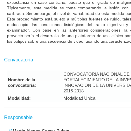
expectancia en caso contrario, puesto que el grado de malign
Típicamente, esta medida se toma comparando la lesión con 
calibrada. Sin embargo, el nivel de variabilidad de esta medida p
Este procedimiento está sujeto a múltiples fuentes de ruido, tales
endoscopio, las condiciones fisiológicas del tracto digestivo 
examinador. Con base en las anteriores consideraciones, la c
proyecto sería el desarrollo de una plataforma de uso clínico pa
los pólipos sobre una secuencia de video, usando una caracteriza
Convocatoria
CONVOCATORIA NACIONAL DE
Nombre de la
FORTALECIMIENTO DE LA INVE
convocatoria:
INNOVACIÓN DE LA UNIVERSI
2016-2018
Modalidad:
Modalidad Única
Responsable
Martin Alonso Gomez Zuleta