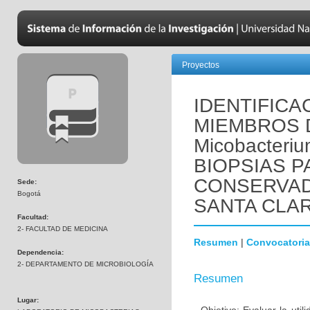
Proyectos
IDENTIFIC
MIEMBROS 
Micobacteriu
BIOPSIAS 
CONSERVAD
Sede:
Bogotá
SANTA CLA
Facultad:
2- FACULTAD DE MEDICINA
Resumen
|
Convocatoria
Dependencia:
2- DEPARTAMENTO DE MICROBIOLOGÍA
Resumen
Lugar: