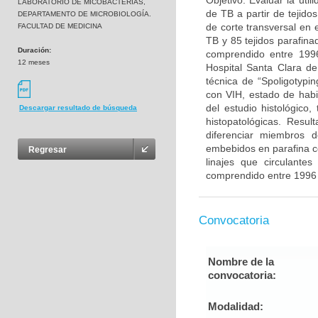
Objetivo: Evaluar la uti
LABORATORIO DE MICOBACTERIAS,
de TB a partir de tejido
DEPARTAMENTO DE MICROBIOLOGÍA.
de corte transversal en 
FACULTAD DE MEDICINA
TB y 85 tejidos parafina
Duración:
comprendido entre 1996
12 meses
Hospital Santa Clara de
técnica de “Spoligotypi
con VIH, estado de habit
del estudio histológico,
Descargar resultado de búsqueda
histopatológicas. Resu
diferenciar miembros 
embebidos en parafina co
Regresar
linajes que circulante
comprendido entre 1996 
Convocatoria
Nombre de la
convocatoria:
Modalidad: