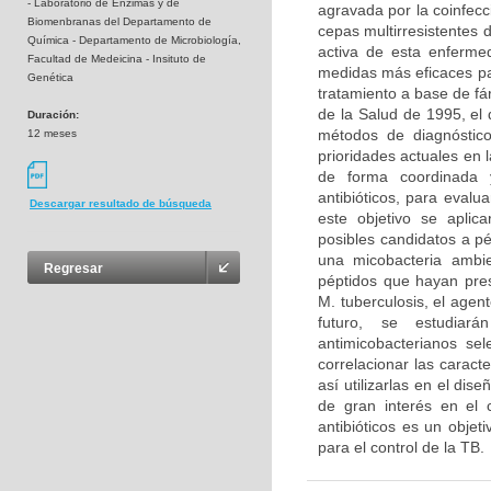
- Laboratorio de Enzimas y de
agravada por la coinfecc
Biomenbranas del Departamento de
cepas multirresistentes 
Química - Departamento de Microbiología,
activa de esta enferme
Facultad de Medeicina - Insituto de
medidas más eficaces par
Genética
tratamiento a base de f
de la Salud de 1995, el
Duración:
métodos de diagnóstic
12 meses
prioridades actuales en 
de forma coordinada y 
antibióticos, para evalu
Descargar resultado de búsqueda
este objetivo se aplic
posibles candidatos a p
una micobacteria ambie
Regresar
péptidos que hayan pre
M. tuberculosis, el age
futuro, se estudiarán
antimicobacterianos sel
correlacionar las caract
así utilizarlas en el dis
de gran interés en el 
antibióticos es un objet
para el control de la TB.