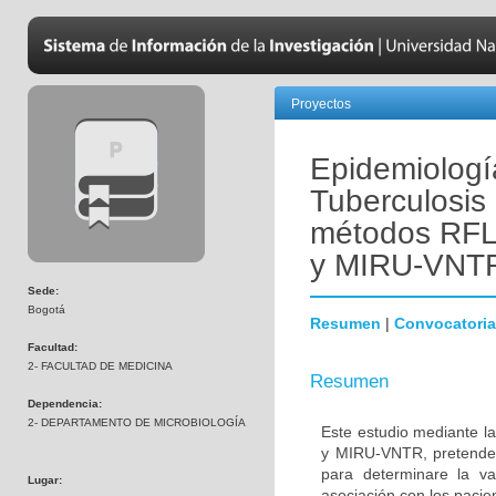
Proyectos
Epidemiologí
Tuberculosis 
métodos RF
y MIRU-VNT
Sede:
Bogotá
Resumen
|
Convocatoria
Facultad:
2- FACULTAD DE MEDICINA
Resumen
Dependencia:
2- DEPARTAMENTO DE MICROBIOLOGÍA
Este estudio mediante 
y MIRU-VNTR, pretende e
para determinare la var
Lugar:
asociación con los pacien