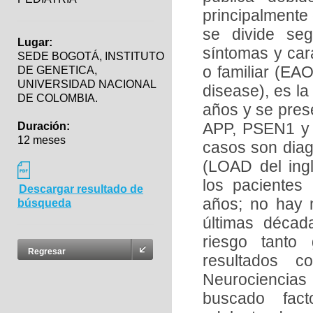
principalmente
se divide se
Lugar:
síntomas y car
SEDE BOGOTÁ, INSTITUTO
o familiar (EAO
DE GENETICA,
UNIVERSIDAD NACIONAL
disease), es l
DE COLOMBIA.
años y se pres
APP, PSEN1 y 
Duración:
12 meses
casos son diag
(LOAD del ingl
los pacientes
Descargar resultado de
años; no hay m
búsqueda
últimas décad
riesgo tanto
Regresar
resultados c
Neurociencias
buscado fact