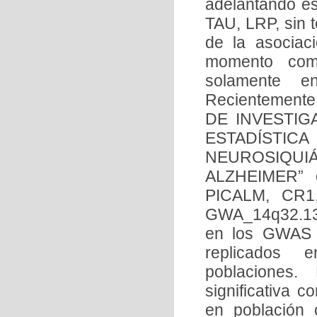
adelantando e
TAU, LRP, sin t
de la asociac
momento como
solamente e
Recientemente
DE INVESTIG
ESTADÍSTIC
NEUROSIQU
ALZHEIMER” 
PICALM, CR1
GWA_14q32.13,
en los GWAS 
replicados e
poblaciones.
significativa
en población