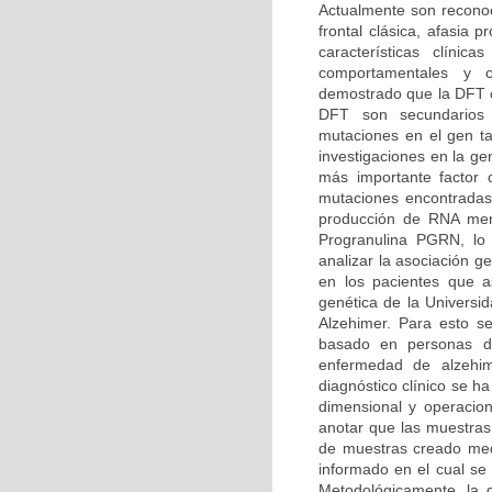
Actualmente son reconoc
frontal clásica, afasia
características clíni
comportamentales y co
demostrado que la DFT o
DFT son secundarios
mutaciones en el gen t
investigaciones en la g
más importante factor
mutaciones encontradas
producción de RNA mens
Progranulina PGRN, lo 
analizar la asociación 
en los pacientes que as
genética de la Univers
Alzehimer. Para esto se
basado en personas dia
enfermedad de alzehi
diagnóstico clínico se h
dimensional y operacion
anotar que las muestras
de muestras creado medi
informado en el cual se 
Metodológicamente, la d