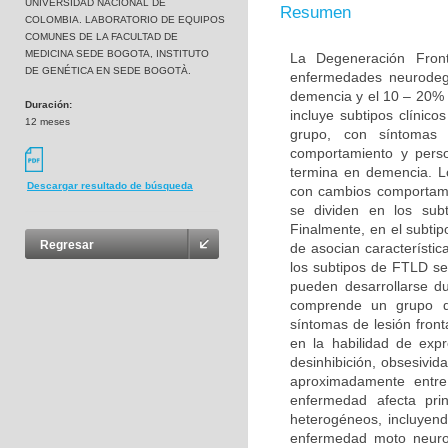
UNIVERSIDAD NACIONAL DE
Resumen
COLOMBIA. LABORATORIO DE EQUIPOS
COMUNES DE LA FACULTAD DE
MEDICINA SEDE BOGOTA, INSTITUTO
La Degeneración Fron
DE GENÉTICA EN SEDE BOGOTÀ.
enfermedades neurodeg
demencia y el 10 – 20% 
Duración:
incluye subtipos clínic
12 meses
grupo, con síntomas 
comportamiento y perso
termina en demencia. L
Descargar resultado de búsqueda
con cambios comportame
se dividen en los sub
Finalmente, en el subt
Regresar
de asocian característi
los subtipos de FTLD s
pueden desarrollarse d
comprende un grupo de
síntomas de lesión fron
en la habilidad de exp
desinhibición, obsesivid
aproximadamente entr
enfermedad afecta pri
heterogéneos, incluyend
enfermedad moto neurona