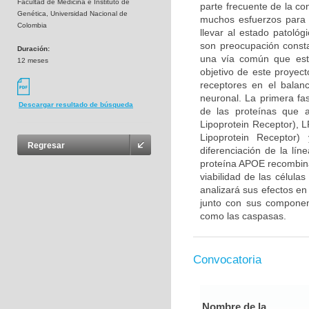
Facultad de Medicina e Instituto de
parte frecuente de la co
Genética, Universidad Nacional de
muchos esfuerzos para 
Colombia
llevar al estado patológ
son preocupación consta
Duración:
una vía común que esta
12 meses
objetivo de este proyec
receptores en el balan
neuronal. La primera fa
Descargar resultado de búsqueda
de las proteínas que 
Lipoprotein Receptor), 
Lipoprotein Receptor
Regresar
diferenciación de la lín
proteína APOE recombina
viabilidad de las célula
analizará sus efectos en
junto con sus component
como las caspasas.
Convocatoria
Nombre de la