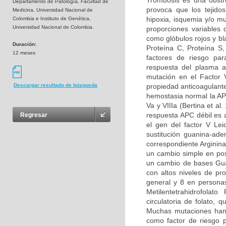
Trombosis es una obstru
Departamento de Patología, Facultad de
provoca que los tejidos
Medicina, Universidad Nacional de
hipoxia, isquemia y/o m
Colombia e Instituto de Genética,
Universidad Nacional de Colombia.
proporciones variables
como glóbulos rojos y bl
Duración:
Proteína C, Proteína S
12 meses
factores de riesgo par
respuesta del plasma a
mutación en el Factor 
propiedad anticoagulante
Descargar resultado de búsqueda
hemostasia normal la APC
Va y VIIIa (Bertina et al
respuesta APC débil es 
Regresar
el gen del factor V Le
sustitución guanina-ad
correspondiente Arginina
un cambio simple en pos
un cambio de bases Guan
con altos niveles de pr
general y 8 en persona
Metilentetrahidrofolat
circulatoria de folato,
Muchas mutaciones han 
como factor de riesgo p