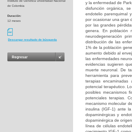
Instituto de Genética Universidad Nacional
y la enfermedad de Park
de Colombia
disfunción orgánica, s
endotelio parenquimal 
Duración:
por ocasionar una gran 
12 meses
por las grandes pérdida
genera. En población 
neurodegeneración prim
Descargar resultado de búsqueda
distribución de las en
1% de la población gene
aumento debido al enveje
Regresar
las enfermedades neurod
evidencias sugieren qu
muerte neuronal. De ta
herramienta para preven
terapias encaminadas a
potencial terapéutico. L
posibles mecanismos fi
potenciales terapias. 
mecanismo molecular del 
insulina (IGF-1) ante 
dopaminérgicas y endote
dopaminérgica de origen 
línea de células endotel
crecimiento IGF-1 como a