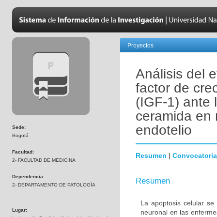
Proyectos
Análisis del 
factor de crec
(IGF-1) ante 
ceramida en 
endotelio
Sede:
Bogotá
Facultad:
Resumen
|
Convocatoria
2- FACULTAD DE MEDICINA
Dependencia:
Resumen
2- DEPARTAMENTO DE PATOLOGÍA
La apoptosis celular se
Lugar:
neuronal en las enferm