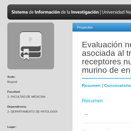
Proyectos
Evaluación n
asociada al 
receptores n
murino de en
Sede:
Bogotá
Resumen
|
Convocatoria
Facultad:
2- FACULTAD DE MEDICINA
Resumen
Dependencia:
2- DEPARTAMENTO DE PATOLOGÍA
--
Lugar: