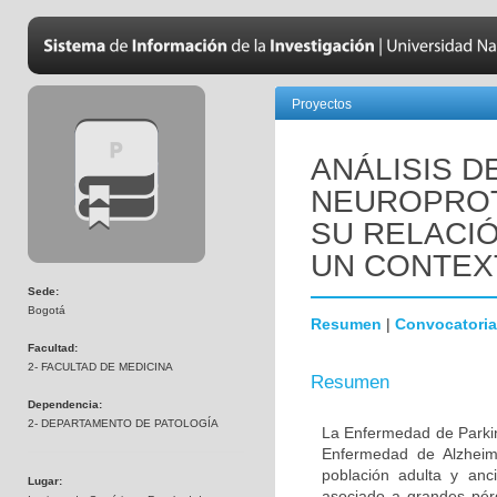
Proyectos
ANÁLISIS D
NEUROPROT
SU RELACIÓ
UN CONTEX
Sede:
Bogotá
Resumen
|
Convocatoria
Facultad:
2- FACULTAD DE MEDICINA
Resumen
Dependencia:
2- DEPARTAMENTO DE PATOLOGÍA
La Enfermedad de Parki
Enfermedad de Alzheime
población adulta y anc
Lugar:
asociado a grandes pér