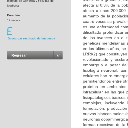
Instituto de Genética y Facultad de
afecta al 0.3% de la po
Medicina
afecta a unos 200.000 
Duración:
aumento de la població
12 meses
cuatro veces su prevalen
es una enfermedad compl
dificultado profundizar
de los avances en el t
Descargar resultado de búsqueda
genéticas mendelianas s
en los últimos años, se
LRRK2) que constituyen 
Regresar
revolucionado y esclar
embargo y a pesar del 
fisiología neuronal, a
celulares han re-emergi
permitiéndonos entre otr
proteína en ambientes 
intracelular en las qu
fisiopatológicos básicos
complejas, incluyendo
formulación, producción
nuevos blancos molecula
neuronas dopaminérgicas
formas recesivas de la 