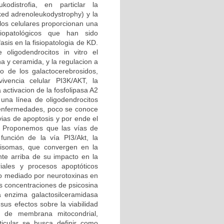
kodistrofia, en particlar la
ked adrenoleukodystrophy) y la
os celulares proporcionan una
siopatológicos que han sido
sis en la fisiopatologia de KD.
oligodendrocitos in vitro el
a y ceramida, y la regulacion a
o de los galactocerebrosidos,
ivencia celular PI3K/AKT, la
activacion de la fosfolipasa A2
y una línea de oligodendrocitos
 enfermedades, poco se conoce
vias de apoptosis y por ende el
o. Proponemos que las vías de
función de la vía PI3/Akt, la
xisomas, que convergen en la
nte arriba de su impacto en la
riales y procesos apoptóticos
ico mediado por neurotoxinas en
es concentraciones de psicosina
a enzima galactosilceramidasa
sus efectos sobre la viabilidad
al de membrana mitocondrial,
ticular se busca definir como