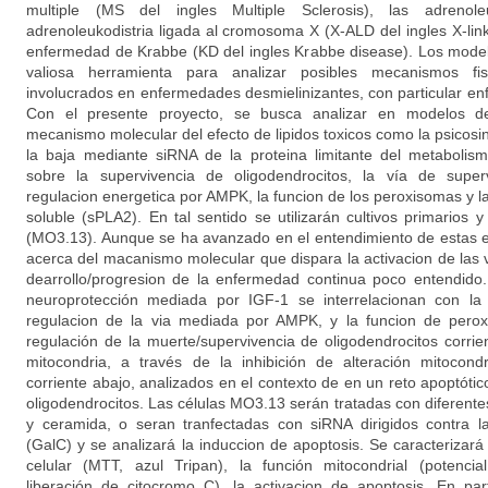
multiple (MS del ingles Multiple Sclerosis), las adrenoleu
adrenoleukodistria ligada al cromosoma X (X-ALD del ingles X-lin
enfermedad de Krabbe (KD del ingles Krabbe disease). Los model
valiosa herramienta para analizar posibles mecanismos fi
involucrados en enfermedades desmielinizantes, con particular enfa
Con el presente proyecto, se busca analizar en modelos de 
mecanismo molecular del efecto de lipidos toxicos como la psicosin
la baja mediante siRNA de la proteina limitante del metabolism
sobre la supervivencia de oligodendrocitos, la vía de superv
regulacion energetica por AMPK, la funcion de los peroxisomas y la 
soluble (sPLA2). En tal sentido se utilizarán cultivos primarios 
(MO3.13). Aunque se ha avanzado en el entendimiento de estas
acerca del macanismo molecular que dispara la activacion de las 
dearrollo/progresion de la enfermedad continua poco entendid
neuroprotección mediada por IGF-1 se interrelacionan con la 
regulacion de la via mediada por AMPK, y la funcion de pero
regulación de la muerte/supervivencia de oligodendrocitos corrie
mitocondria, a través de la inhibición de alteración mitocond
corriente abajo, analizados en el contexto de en un reto apoptót
oligodendrocitos. Las células MO3.13 serán tratadas con diferent
y ceramida, o seran tranfectadas con siRNA dirigidos contra l
(GalC) y se analizará la induccion de apoptosis. Se caracterizará 
celular (MTT, azul Tripan), la función mitocondrial (potenci
liberación de citocromo C), la activacion de apoptosis. En par