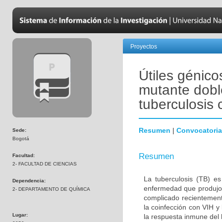
Proyectos
Útiles génico
mutante dobl
tuberculosis 
Resumen
|
Convocatoria
Sede:
Bogotá
Resumen
Facultad:
2- FACULTAD DE CIENCIAS
La tuberculosis (TB) e
Dependencia:
enfermedad que produjo 
2- DEPARTAMENTO DE QUÍMICA
complicado recientement
la coinfección con VIH y
Lugar:
la respuesta inmune del 