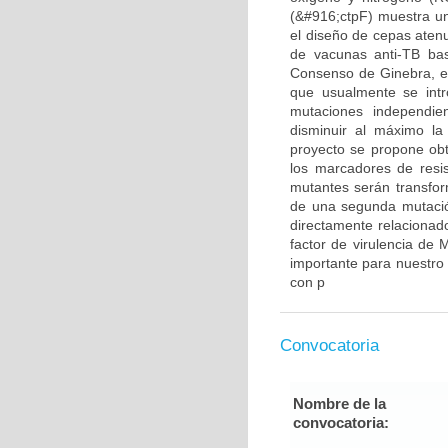
(&#916;ctpF) muestra un
el diseño de cepas atenu
de vacunas anti-TB bas
Consenso de Ginebra, en
que usualmente se int
mutaciones independien
disminuir al máximo la 
proyecto se propone obt
los marcadores de resis
mutantes serán transfor
de una segunda mutaci
directamente relacionado
factor de virulencia de 
importante para nuestro
con p
Convocatoria
Nombre de la
convocatoria: