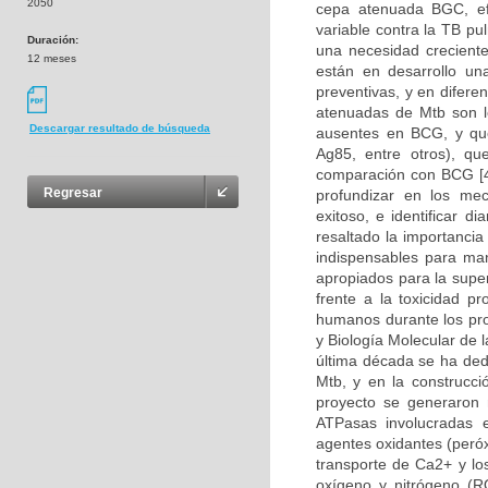
2050
cepa atenuada BGC, ef
variable contra la TB pu
Duración:
una necesidad creciente
12 meses
están en desarrollo un
preventivas, y en difere
atenuadas de Mtb son l
Descargar resultado de búsqueda
ausentes en BCG, y qu
Ag85, entre otros), q
comparación con BCG [4
Regresar
profundizar en los mec
exitoso, e identificar 
resaltado la importanci
indispensables para man
apropiados para la supe
frente a la toxicidad p
humanos durante los pro
y Biología Molecular de 
última década se ha ded
Mtb, y en la construcc
proyecto se generaron 
ATPasas involucradas e
agentes oxidantes (peróx
transporte de Ca2+ y lo
oxígeno y nitrógeno (