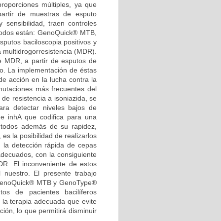
roporciones múltiples, ya que
artir de muestras de esputo
y sensibilidad, traen controles
étodos están: GenoQuick® MTB,
sputos baciloscopia positivos y
 multidrogorresistencia (MDR).
 MDR, a partir de esputos de
to. La implementación de éstas
e acción en la lucha contra la
 mutaciones más frecuentes del
de resistencia a isoniazida, se
ara detectar niveles bajos de
ene inhA que codifica para una
todos además de su rapidez,
s la posibilidad de realizarlos
s; la detección rápida de cepas
decuados, con la consiguiente
R. El inconveniente de estos
nuestro. El presente trabajo
s GenoQuick® MTB y GenoType®
os de pacientes bacilíferos
n la terapia adecuada que evite
ón, lo que permitirá disminuir