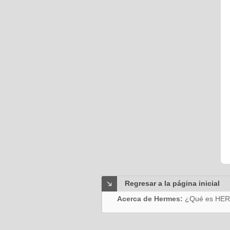
Regresar a la página inicial
Acerca de Hermes:
¿Qué es HE