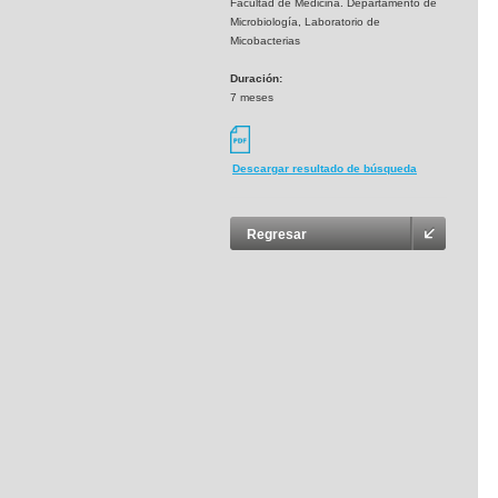
Facultad de Medicina. Departamento de
Microbiología, Laboratorio de
Micobacterias
Duración:
7 meses
Descargar resultado de búsqueda
Regresar