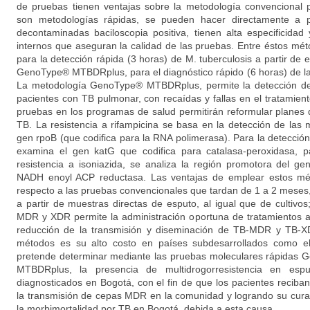
de pruebas tienen ventajas sobre la metodología convencional p
son metodologías rápidas, se pueden hacer directamente a p
decontaminadas baciloscopia positiva, tienen alta especificidad 
internos que aseguran la calidad de las pruebas. Entre éstos m
para la detección rápida (3 horas) de M. tuberculosis a partir de e
GenoType® MTBDRplus, para el diagnóstico rápido (6 horas) de la
La metodología GenoType® MTBDRplus, permite la detección de
pacientes con TB pulmonar, con recaídas y fallas en el tratamien
pruebas en los programas de salud permitirán reformular planes d
TB. La resistencia a rifampicina se basa en la detección de las
gen rpoB (que codifica para la RNA polimerasa). Para la detección 
examina el gen katG que codifica para catalasa-peroxidasa, p
resistencia a isoniazida, se analiza la región promotora del g
NADH enoyl ACP reductasa. Las ventajas de emplear estos mé
respecto a las pruebas convencionales que tardan de 1 a 2 meses, e
a partir de muestras directas de esputo, al igual que de cultivo
MDR y XDR permite la administración oportuna de tratamientos a
reducción de la transmisión y diseminación de TB-MDR y TB-XD
métodos es su alto costo en países subdesarrollados como el 
pretende determinar mediante las pruebas moleculares rápida
MTBDRplus, la presencia de multidrogorresistencia en esput
diagnosticados en Bogotá, con el fin de que los pacientes reciba
la transmisión de cepas MDR en la comunidad y logrando su curaci
la morbimortalidad por TB en Bogotá, debida a esta causa.