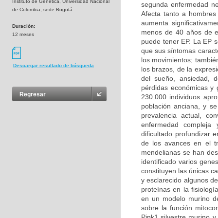
Instituto de Genética, Universidad Nacional
segunda enfermedad ne
de Colombia, sede Bogotá
Afecta tanto a hombres
aumenta significativam
Duración:
menos de 40 años de e
12 meses
puede tener EP. La EP s
que sus síntomas caracte
los movimientos; también
Descargar resultado de búsqueda
los brazos, de la expresi
del sueño, ansiedad, d
pérdidas económicas y g
Regresar
230.000 individuos apr
población anciana, y s
prevalencia actual, c
enfermedad compleja y
dificultado profundizar
de los avances en el t
mendelianas se han desc
identificado varios gen
constituyen las únicas c
y esclarecido algunos de
proteínas en la fisiolog
en un modelo murino de
sobre la función mitoco
Pink1 silvestre murino y