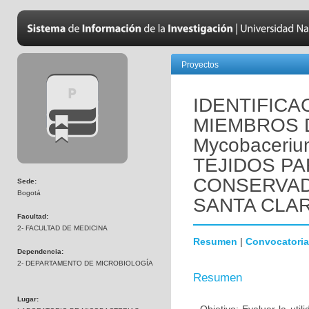
Proyectos
IDENTIFIC
MIEMBROS 
Mycobaceriu
TEJIDOS P
CONSERVAD
Sede:
Bogotá
SANTA CLA
Facultad:
2- FACULTAD DE MEDICINA
Resumen
|
Convocatoria
Dependencia:
2- DEPARTAMENTO DE MICROBIOLOGÍA
Resumen
Lugar: