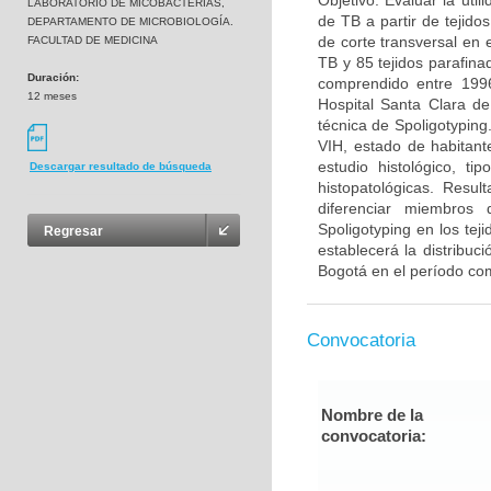
Objetivo: Evaluar la uti
LABORATORIO DE MICOBACTERIAS,
de TB a partir de tejido
DEPARTAMENTO DE MICROBIOLOGÍA.
de corte transversal en 
FACULTAD DE MEDICINA
TB y 85 tejidos parafina
Duración:
comprendido entre 1996
12 meses
Hospital Santa Clara de
técnica de Spoligotyping
VIH, estado de habitante
estudio histológico, ti
Descargar resultado de búsqueda
histopatológicas. Resu
diferenciar miembros 
Spoligotyping en los te
Regresar
establecerá la distribuc
Bogotá en el período co
Convocatoria
Nombre de la
convocatoria: