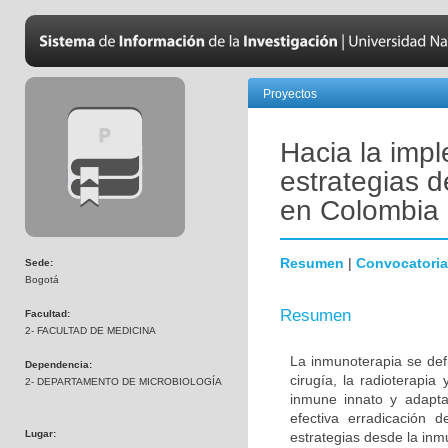
Proyectos
Hacia la impl
estrategias 
en Colombia
Resumen
|
Convocatoria
Sede:
Bogotá
Resumen
Facultad:
2- FACULTAD DE MEDICINA
La inmunoterapia se defi
Dependencia:
cirugía, la radioterapia
2- DEPARTAMENTO DE MICROBIOLOGÍA
inmune innato y adapta
efectiva erradicación d
Lugar:
estrategias desde la inmu