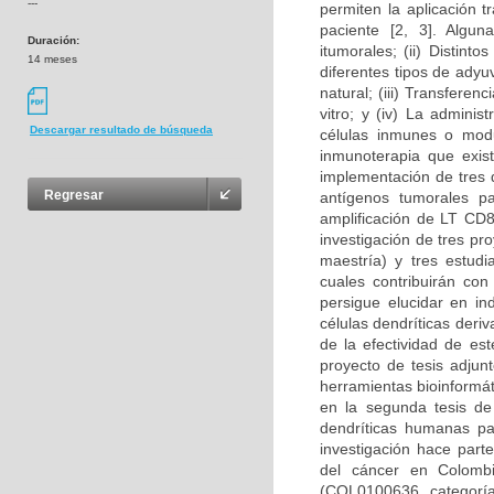
---
permiten la aplicación t
paciente [2, 3]. Algun
Duración:
itumorales; (ii) Distin
14 meses
diferentes tipos de adyu
natural; (iii) Transfere
vitro; y (iv) La admini
Descargar resultado de búsqueda
células inmunes o modul
inmunoterapia que exist
implementación de tres d
Regresar
antígenos tumorales pa
amplificación de LT CD8
investigación de tres p
maestría) y tres estudi
cuales contribuirán con
persigue elucidar en i
células dendríticas deri
de la efectividad de es
proyecto de tesis adjun
herramientas bioinformát
en la segunda tesis de
dendríticas humanas pa
investigación hace part
del cáncer en Colombi
(COL0100636, categoría