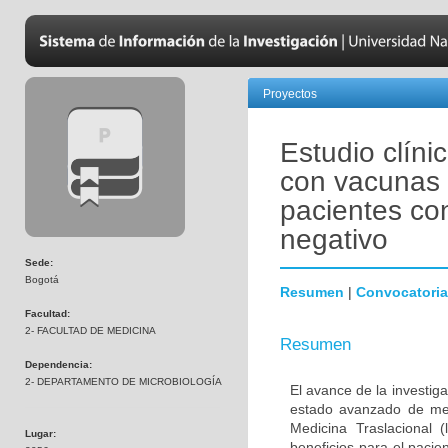
Proyectos
Estudio clíni
con vacunas 
pacientes co
negativo
Sede:
Bogotá
Resumen
|
Convocatoria
Facultad:
2- FACULTAD DE MEDICINA
Resumen
Dependencia:
2- DEPARTAMENTO DE MICROBIOLOGÍA
El avance de la investig
estado avanzado de met
Medicina Traslacional 
Lugar:
beneficios para el pacie