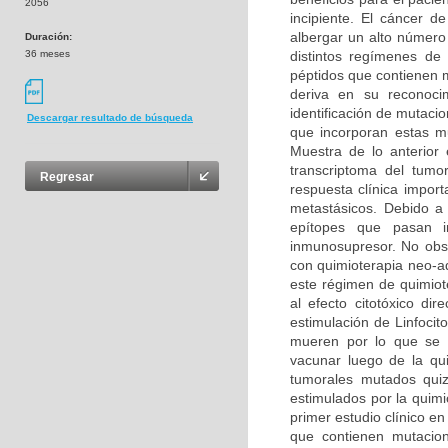
2056
incipiente. El cáncer 
albergar un alto número
Duración:
36 meses
distintos regímenes de
péptidos que contienen 
deriva en su reconoci
identificación de mutaci
Descargar resultado de búsqueda
que incorporan estas mu
Muestra de lo anterior
transcriptoma del tumo
Regresar
respuesta clínica impo
metastásicos. Debido a
epítopes que pasan i
inmunosupresor. No obst
con quimioterapia neo-a
este régimen de quimiote
al efecto citotóxico di
estimulación de Linfoci
mueren por lo que se 
vacunar luego de la qui
tumorales mutados quizá
estimulados por la quimi
primer estudio clínico 
que contienen mutacio