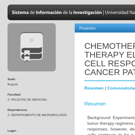
Proyectos
CHEMOTHER
THERAPY EL
CELL RESPO
CANCER PA
Sede:
Bogotá
Resumen
|
Convocatoria
Facultad:
2- FACULTAD DE MEDICINA
Resumen
Dependencia:
2- DEPARTAMENTO DE MICROBIOLOGÍA
Background: Experimental
tumor therapy regimens g
responses, however, de
Lugar:
cells continues to be 