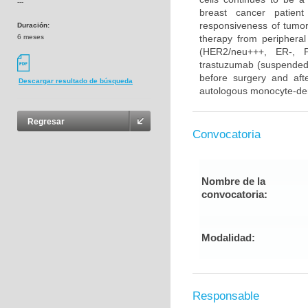
---
breast cancer patient
responsiveness of tumor 
Duración:
6 meses
therapy from periphera
(HER2/neu+++, ER-, PR
trastuzumab (suspended 
before surgery and afte
Descargar resultado de búsqueda
autologous monocyte-deri
Regresar
Convocatoria
Nombre de la
convocatoria:
Modalidad:
Responsable