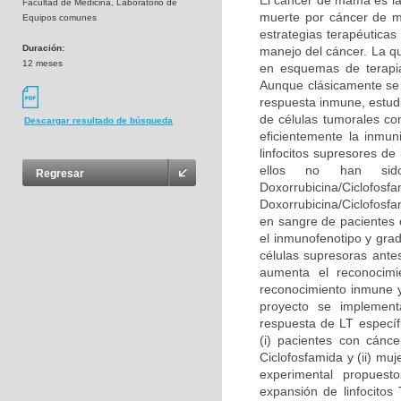
El cáncer de mama es la
Facultad de Medicina, Laboratorio de
muerte por cáncer de mu
Equipos comunes
estrategias terapéutica
Duración:
manejo del cáncer. La qu
12 meses
en esquemas de terapi
Aunque clásicamente se 
respuesta inmune, estudi
de células tumorales co
Descargar resultado de búsqueda
eficientemente la inmun
linfocitos supresores de
ellos no han sid
Regresar
Doxorrubicina/Ciclofo
Doxorrubicina/Ciclofosfa
en sangre de pacientes 
el inmunofenotipo y grad
células supresoras antes
aumenta el reconocimi
reconocimiento inmune y
proyecto se implementa
respuesta de LT específ
(i) pacientes con cánc
Ciclofosfamida y (ii) mu
experimental propuest
expansión de linfocitos