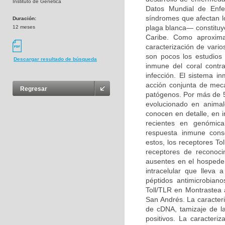
Instituto de Genetica
Datos Mundial de Enf
síndromes que afectan 
Duración:
plaga blanca— constituy
12 meses
Caribe. Como aproximac
caracterización de vari
son pocos los estudio
Descargar resultado de búsqueda
inmune del coral contr
infección. El sistema i
acción conjunta de meca
Regresar
patógenos. Por más de 5
evolucionado en anima
conocen en detalle, en 
recientes en genómica
respuesta inmune conse
estos, los receptores T
receptores de reconoc
ausentes en el hospeder
intracelular que lleva
péptidos antimicrobian
Toll/TLR en Montrastea 
San Andrés. La caracter
de cDNA, tamizaje de l
positivos. La caracteri