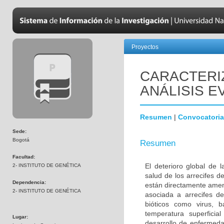
Proyectos
CARACTERI
ANÁLISIS E
Resumen
|
Convocatoria
Sede:
Bogotá
Resumen
Facultad:
El deterioro global de
2- INSTITUTO DE GENÉTICA
salud de los arrecifes d
Dependencia:
están directamente amen
2- INSTITUTO DE GENÉTICA
asociada a arrecifes d
bióticos como virus, 
temperatura superficial
Lugar:
desarrollo de enfermed