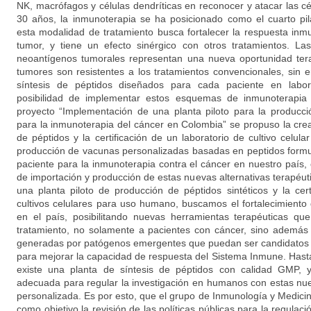
NK, macrófagos y células dendríticas en reconocer y atacar las cé
30 años, la inmunoterapia se ha posicionado como el cuarto pila
esta modalidad de tratamiento busca fortalecer la respuesta inm
tumor, y tiene un efecto sinérgico con otros tratamientos. L
neoantígenos tumorales representan una nueva oportunidad ter
tumores son resistentes a los tratamientos convencionales, sin e
síntesis de péptidos diseñados para cada paciente en laborat
posibilidad de implementar estos esquemas de inmunoterapia
proyecto “Implementación de una planta piloto para la producc
para la inmunoterapia del cáncer en Colombia” se propuso la crea
de péptidos y la certificación de un laboratorio de cultivo celul
producción de vacunas personalizadas basadas en peptidos formu
paciente para la inmunoterapia contra el cáncer en nuestro país, c
de importación y producción de estas nuevas alternativas terapéu
una planta piloto de producción de péptidos sintéticos y la cert
cultivos celulares para uso humano, buscamos el fortalecimiento d
en el país, posibilitando nuevas herramientas terapéuticas qu
tratamiento, no solamente a pacientes con cáncer, sino ademá
generadas por patógenos emergentes que puedan ser candidatos
para mejorar la capacidad de respuesta del Sistema Inmune. Has
existe una planta de síntesis de péptidos con calidad GMP, y
adecuada para regular la investigación en humanos con estas nu
personalizada. Es por esto, que el grupo de Inmunología y Medici
como objetivo la revisión de las políticas públicas para la regulaci