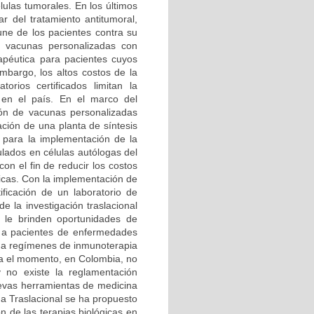
lulas tumorales. En los últimos
r del tratamiento antitumoral,
une de los pacientes contra su
as vacunas personalizadas con
apéutica para pacientes cuyos
mbargo, los altos costos de la
orios certificados limitan la
 en el país. En el marco del
ión de vacunas personalizadas
ción de una planta de síntesis
ar para la implementación de la
lados en células autólogas del
on el fin de reducir los costos
ticas. Con la implementación de
ificación de un laboratorio de
e la investigación traslacional
e le brinden oportunidades de
s a pacientes de enfermedades
 a regímenes de inmunoterapia
ta el momento, en Colombia, no
 no existe la reglamentación
evas herramientas de medicina
na Traslacional se ha propuesto
ón de las terapias biológicas en