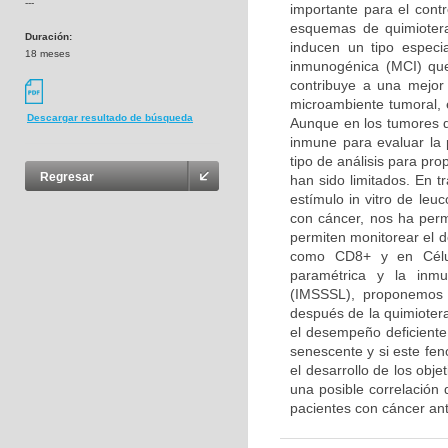
---
importante para el contr
esquemas de quimiotera
Duración:
inducen un tipo especi
18 meses
inmunogénica (MCI) que
contribuye a una mejor 
microambiente tumoral, 
Descargar resultado de búsqueda
Aunque en los tumores de
inmune para evaluar la 
tipo de análisis para pr
Regresar
han sido limitados. En t
estímulo in vitro de le
con cáncer, nos ha perm
permiten monitorear el 
como CD8+ y en Célula
paramétrica y la inmu
(IMSSSL), proponemos 
después de la quimioter
el desempeño deficiente 
senescente y si este fen
el desarrollo de los obje
una posible correlación
pacientes con cáncer an