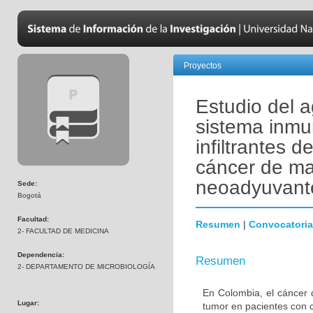
Proyectos
Estudio del a
sistema inmu
infiltrantes 
cáncer de ma
neoadyuvant
Sede:
Bogotá
Facultad:
Resumen
|
Convocatoria
2- FACULTAD DE MEDICINA
Dependencia:
Resumen
2- DEPARTAMENTO DE MICROBIOLOGÍA
En Colombia, el cáncer 
Lugar:
tumor en pacientes con 