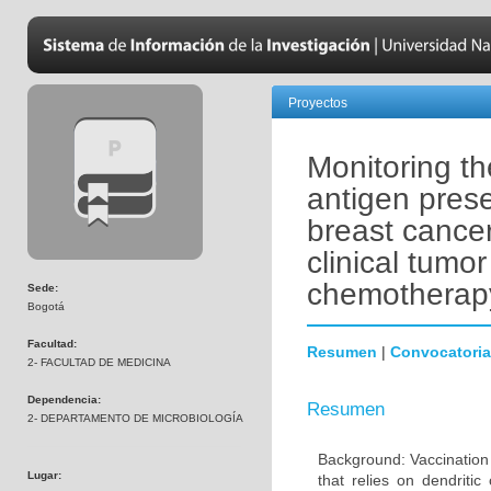
Proyectos
Monitoring t
antigen prese
breast cancer
clinical tumo
chemotherap
Sede:
Bogotá
Facultad:
Resumen
|
Convocatoria
2- FACULTAD DE MEDICINA
Dependencia:
Resumen
2- DEPARTAMENTO DE MICROBIOLOGÍA
Background: Vaccination 
Lugar:
that relies on dendritic