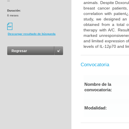
---
animals. Despite Doxorub
breast cancer patients
Duración:
correlation with patient
6 meses
study, we designed an 
obtained from a total o
therapy with A/C. Resul
Descargar resultado de búsqueda
marked unresponsiveness
and limited expression 
levels of IL-12p70 and l
Regresar
Convocatoria
Nombre de la
convocatoria:
Modalidad: