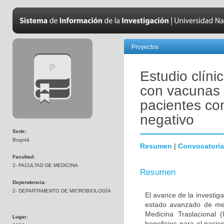
Proyectos
Estudio clíni
con vacunas 
pacientes co
negativo
Sede:
Bogotá
Resumen
|
Convocatoria
Facultad:
2- FACULTAD DE MEDICINA
Resumen
Dependencia:
2- DEPARTAMENTO DE MICROBIOLOGÍA
El avance de la investig
estado avanzado de met
Medicina Traslacional 
Lugar:
beneficios para el pacie