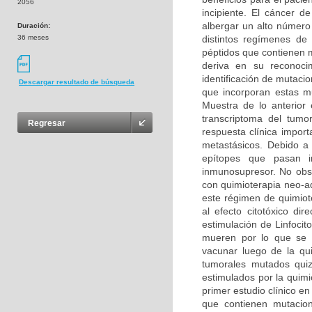
2056
incipiente. El cáncer 
albergar un alto número
Duración:
36 meses
distintos regímenes de
péptidos que contienen 
deriva en su reconoci
identificación de mutaci
Descargar resultado de búsqueda
que incorporan estas mu
Muestra de lo anterior
transcriptoma del tumo
Regresar
respuesta clínica impo
metastásicos. Debido a
epítopes que pasan i
inmunosupresor. No obst
con quimioterapia neo-a
este régimen de quimiote
al efecto citotóxico di
estimulación de Linfoci
mueren por lo que se 
vacunar luego de la qui
tumorales mutados quizá
estimulados por la quimi
primer estudio clínico 
que contienen mutacio