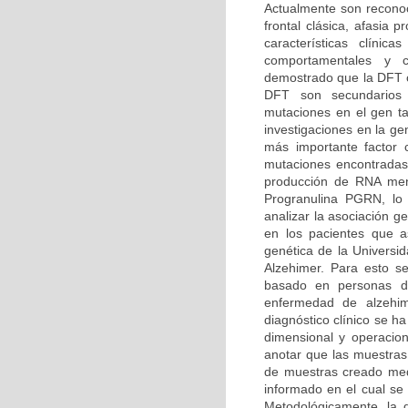
Actualmente son reconoc
frontal clásica, afasia
características clíni
comportamentales y co
demostrado que la DFT o
DFT son secundarios
mutaciones en el gen t
investigaciones en la g
más importante factor
mutaciones encontradas
producción de RNA mens
Progranulina PGRN, lo 
analizar la asociación 
en los pacientes que as
genética de la Univers
Alzehimer. Para esto se
basado en personas dia
enfermedad de alzehi
diagnóstico clínico se h
dimensional y operacion
anotar que las muestras
de muestras creado medi
informado en el cual se 
Metodológicamente, la d