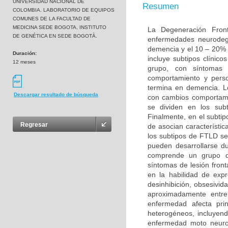
UNIVERSIDAD NACIONAL DE
Resumen
COLOMBIA. LABORATORIO DE EQUIPOS
COMUNES DE LA FACULTAD DE
MEDICINA SEDE BOGOTA, INSTITUTO
La Degeneración Fron
DE GENÉTICA EN SEDE BOGOTÀ.
enfermedades neurodeg
demencia y el 10 – 20% 
Duración:
incluye subtipos clínic
12 meses
grupo, con síntomas 
comportamiento y perso
termina en demencia. L
Descargar resultado de búsqueda
con cambios comportame
se dividen en los sub
Finalmente, en el subt
Regresar
de asocian característi
los subtipos de FTLD s
pueden desarrollarse d
comprende un grupo de
síntomas de lesión fron
en la habilidad de exp
desinhibición, obsesivid
aproximadamente entr
enfermedad afecta pri
heterogéneos, incluyend
enfermedad moto neurona