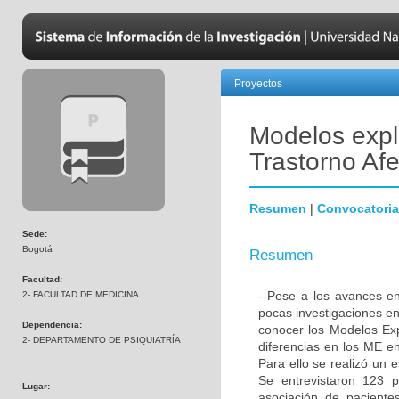
Proyectos
Modelos expl
Trastorno Afe
Resumen
|
Convocatoria
Sede:
Bogotá
Resumen
Facultad:
--Pese a los avances en 
2- FACULTAD DE MEDICINA
pocas investigaciones en
Dependencia:
conocer los Modelos Exp
2- DEPARTAMENTO DE PSIQUIATRÍA
diferencias en los ME e
Para ello se realizó un 
Se entrevistaron 123 p
Lugar:
asociación de paciente