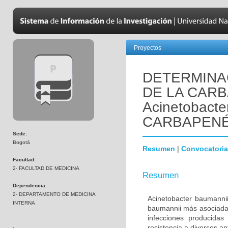
Proyectos
DETERMINA
DE LA CAR
Acinetobact
CARBAPEN
Sede:
Bogotá
Resumen
|
Convocatoria
Facultad:
2- FACULTAD DE MEDICINA
Resumen
Dependencia:
2- DEPARTAMENTO DE MEDICINA
Acinetobacter baumannii
INTERNA
baumannii más asociada 
infecciones producidas
resistencia a diversos a