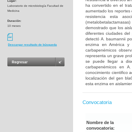
Lugar:
ha convertido en el tra
Laboratorio de microbiología Facultad de
aumentado los reportes 
Medicina
resistencia esta as
Duración:
(metalobetalactamasas
10 meses
demostrado que los aisl
diferentes ciudades de
detectó A. baumannii po
enzima en América y e
Descargar resultado de búsqueda
carbapenémicos observ
representa un grave pr
se puede llegar a dis
Regresar
carbapenémicos en A.
conocimiento cientifico
localización del gen bl
esta enzima en aislamient
Convocatoria
Nombre de la
convocatoria: