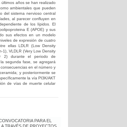
s últimos años se han realizado
s como ambientales que pueden
lo del sistema nervioso central
dades, al parecer confluyen en
ependiente de los lípidos. El
Apolipoproteina E (APOE) y sus
ando sus efectos en un modelo
niveles de expresión de cuatro
tre ellas LDLR (Low Density
in-1), VLDLR (Very Low Density
r 2) durante el periodo de
En la segunda fase, se agregará
s consecuencias en el número y
r ceramida; y posteriormente se
específicamente la vía PI3K/AKT
ión de vías de muerte celular
- CONVOCATORIA PARA EL
N A TRAVÉS DE PROYECTOS