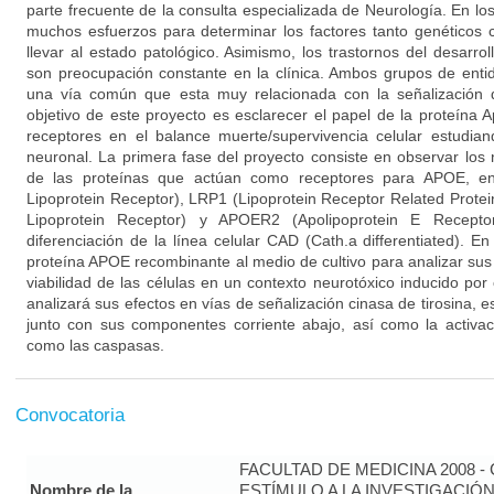
parte frecuente de la consulta especializada de Neurología. En lo
muchos esfuerzos para determinar los factores tanto genético
llevar al estado patológico. Asimismo, los trastornos del desarrol
son preocupación constante en la clínica. Ambos grupos de enti
una vía común que esta muy relacionada con la señalización d
objetivo de este proyecto es esclarecer el papel de la proteína 
receptores en el balance muerte/supervivencia celular estudi
neuronal. La primera fase del proyecto consiste en observar los 
de las proteínas que actúan como receptores para APOE, en
Lipoprotein Receptor), LRP1 (Lipoprotein Receptor Related Prote
Lipoprotein Receptor) y APOER2 (Apolipoprotein E Recepto
diferenciación de la línea celular CAD (Cath.a differentiated). 
proteína APOE recombinante al medio de cultivo para analizar su
viabilidad de las células en un contexto neurotóxico inducido po
analizará sus efectos en vías de señalización cinasa de tirosina, 
junto con sus componentes corriente abajo, así como la activac
como las caspasas.
Convocatoria
FACULTAD DE MEDICINA 2008 
Nombre de la
ESTÍMULO A LA INVESTIGACIÓ