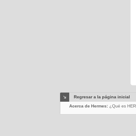
Regresar a la página inicial
Acerca de Hermes:
¿Qué es HE