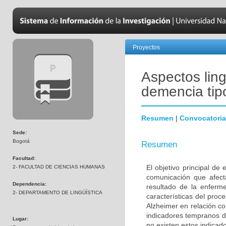
Proyectos
Aspectos ling
demencia tip
Resumen
|
Convocatoria
Sede:
Bogotá
Resumen
Facultad:
El objetivo principal de
2- FACULTAD DE CIENCIAS HUMANAS
comunicación que afec
Dependencia:
resultado de la enferme
2- DEPARTAMENTO DE LINGÜÍSTICA
características del pro
Alzheimer en relación c
indicadores tempranos de
Lugar:
no existen estos indicad