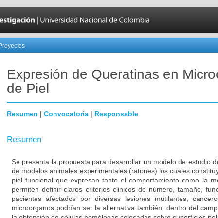
Proyectos
Expresión de Queratinas en Micr
de Piel
Resumen
|
Convocatoria
|
Responsable
Resumen
Se presenta la propuesta para desarrollar un modelo de estudio d
de modelos animales experimentales (ratones) los cuales constitu
piel funcional que expresan tanto el comportamiento como la mor
permiten definir claros criterios clinicos de número, tamaño, fu
pacientes afectados por diversas lesiones mutilantes, cancer
microorganos podrían ser la alternativa también, dentro del campo
la obtención de células homólogas colocadas sobre superficies pol