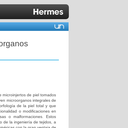
oorganos
e microinjertos de piel tomados
yen microorganos integrales de
fología de la piel total y que
ncionalidad o modificaciones en
osas o malformaciones. Estos
 de la ingeniería de tejidos, a
iméricas con la gran ventaja de