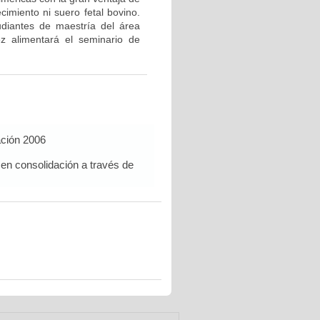
cimiento ni suero fetal bovino.
udiantes de maestría del área
z alimentará el seminario de
ación 2006
 en consolidación a través de