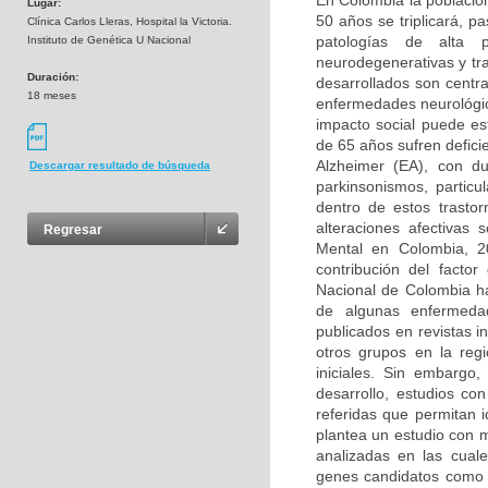
En Colombia la població
Lugar:
50 años se triplicará, p
Clínica Carlos Lleras, Hospital la Victoria.
patologías de alta 
Instituto de Genética U Nacional
neurodegenerativas y tr
Duración:
desarrollados son centra
18 meses
enfermedades neurológica
impacto social puede e
de 65 años sufren defic
Alzheimer (EA), con d
Descargar resultado de búsqueda
parkinsonismos, partic
dentro de estos trasto
alteraciones afectivas
Regresar
Mental en Colombia, 2
contribución del facto
Nacional de Colombia ha
de algunas enfermedad
publicados en revistas i
otros grupos en la reg
iniciales. Sin embargo
desarrollo, estudios co
referidas que permitan 
plantea un estudio con 
analizadas en las cual
genes candidatos como 