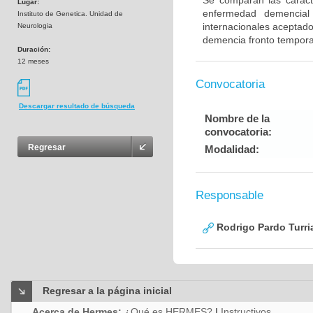
Se comparan las caracte
Lugar:
enfermedad demencial 
Instituto de Genetica. Unidad de
internacionales aceptad
Neurologia
demencia fronto tempora
Duración:
12 meses
Convocatoria
Descargar resultado de búsqueda
Nombre de la
convocatoria:
Regresar
Modalidad:
Responsable
Rodrigo Pardo Turri
Regresar a la página inicial
Acerca de Hermes:
¿Qué es HERMES?
|
Instructivos