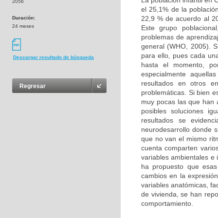
La población infantil en
2056
el 25,1% de la població
22,9 % de acuerdo al 20
Duración:
24 meses
Este grupo poblacional
problemas de aprendizaj
general (WHO, 2005). Si
para ello, pues cada un
Descargar resultado de búsqueda
hasta el momento, por
especialmente aquellas
resultados en otros e
Regresar
problemáticas. Si bien e
muy pocas las que han 
posibles soluciones ig
resultados se evidenc
neurodesarrollo donde s
que no van el mismo ritm
cuenta comparten varios 
variables ambientales e 
ha propuesto que esas
cambios en la expresión 
variables anatómicas, fa
de vivienda, se han rep
comportamiento.