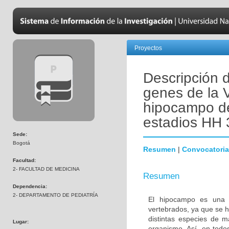
Proyectos
Descripción 
genes de la V
hipocampo de 
estadios HH 
Sede:
Bogotá
Resumen
|
Convocatoria
Facultad:
2- FACULTAD DE MEDICINA
Resumen
Dependencia:
2- DEPARTAMENTO DE PEDIATRÍA
El hipocampo es una es
vertebrados, ya que se h
distintas especies de m
Lugar:
organismo. Así, en todo