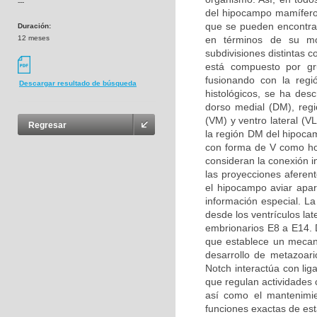
---
del hipocampo mamífero
que se pueden encontrar
Duración:
12 meses
en términos de su mor
subdivisiones distintas 
está compuesto por g
fusionando con la regi
Descargar resultado de búsqueda
histológicos, se ha desc
dorso medial (DM), regió
(VM) y ventro lateral (V
Regresar
la región DM del hipoca
con forma de V como ho
consideran la conexión i
las proyecciones aferen
el hipocampo aviar apa
información especial. L
desde los ventrículos la
embrionarios E8 a E14. D
que establece un mecani
desarrollo de metazoari
Notch interactúa con li
que regulan actividades c
así como el mantenimie
funciones exactas de est