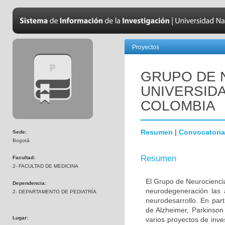
Proyectos
GRUPO DE 
UNIVERSID
COLOMBIA
Resumen
|
Convocatoria
Sede:
Bogotá
Resumen
Facultad:
2- FACULTAD DE MEDICINA
El Grupo de Neurociencia
Dependencia:
neurodegeneración las a
2- DEPARTAMENTO DE PEDIATRÍA
neurodesarrollo. En part
de Alzheimer, Parkinson
Lugar:
varios proyectos de inve