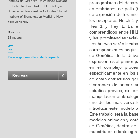
Instituto de Genética Universidad Nacional
protagonistas del desarro
de Colombia Facultad de Odontología
en embriones de pollo (G
Universidad Nacional de Colombia Skirball
de expresión de los miem
Institute of Biomolecular Medicine New
los receptores Notch 1 y
York University
Hes 1 y Hey 1. La ex
comprendidos entre HH14
Duración:
y las prominencias facia
12 meses
Los huevos serán incuba
correspondientes según l
de Genética de la Unive
Descargar resultado de búsqueda
expresión es el primer 
en el complejo proces
específicamente en los 
Regresar
de estas estructuras ge
síndromes de primer ar
estudios previos, sin e
manipulación embriológic
uno de los más versáti
introducir este modelo 
Este trabajo será la bas
modelos animales y dará 
de Genética, dentro de l
maestría en odontología