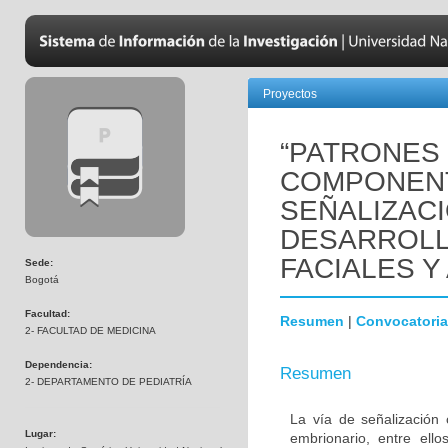
Proyectos
“PATRONES
COMPONENT
SEÑALIZAC
DESARROLL
FACIALES Y
Sede:
Bogotá
Facultad:
Resumen
|
Convocatoria
2- FACULTAD DE MEDICINA
Dependencia:
Resumen
2- DEPARTAMENTO DE PEDIATRÍA
La vía de señalización 
Lugar:
embrionario, entre ello